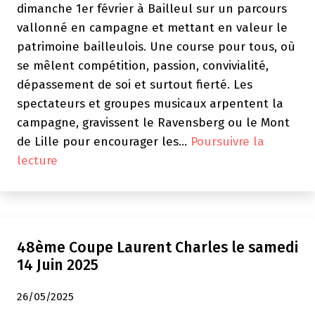
dimanche 1er février à Bailleul sur un parcours
vallonné en campagne et mettant en valeur le
patrimoine bailleulois. Une course pour tous, où
se mêlent compétition, passion, convivialité,
dépassement de soi et surtout fierté. Les
spectateurs et groupes musicaux arpentent la
campagne, gravissent le Ravensberg ou le Mont
de Lille pour encourager les…
Poursuivre la
CS
lecture
IBM
Lille
–
Athlé
48ème Coupe Laurent Charles le samedi
:
14 Juin 2025
Bailleul,
Dimanche
26/05/2025
1er