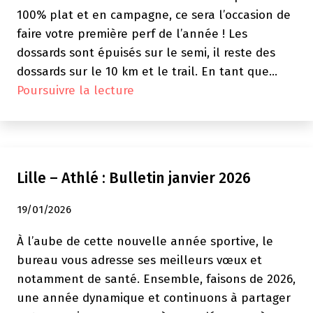
100% plat et en campagne, ce sera l’occasion de
faire votre première perf de l’année ! Les
dossards sont épuisés sur le semi, il reste des
dossards sur le 10 km et le trail. En tant que…
CS
Poursuivre la lecture
IBM
Lille
–
Athlé
Lille – Athlé : Bulletin janvier 2026
:
Fleurbaix,
19/01/2026
Dimanche
1er
À l’aube de cette nouvelle année sportive, le
Mars
bureau vous adresse ses meilleurs vœux et
2026
notamment de santé. Ensemble, faisons de 2026,
–
une année dynamique et continuons à partager