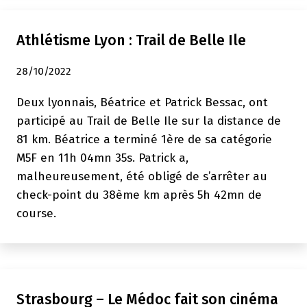
du
Championnat
Athlétisme Lyon : Trail de Belle Ile
IEGB+50
aquitaine
28/10/2022
Deux lyonnais, Béatrice et Patrick Bessac, ont
participé au Trail de Belle Ile sur la distance de
81 km. Béatrice a terminé 1ère de sa catégorie
M5F en 11h 04mn 35s. Patrick a,
malheureusement, été obligé de s’arrêter au
check-point du 38ème km après 5h 42mn de
course.
Strasbourg – Le Médoc fait son cinéma