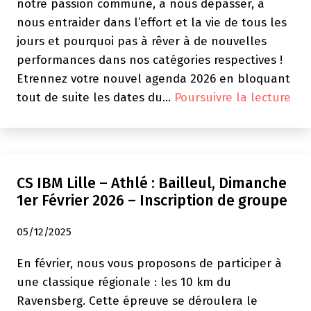
Inscription
notre passion commune, à nous dépasser, à
de
nous entraider dans l’effort et la vie de tous les
groupe
jours et pourquoi pas à rêver à de nouvelles
performances dans nos catégories respectives !
Etrennez votre nouvel agenda 2026 en bloquant
Lill
tout de suite les dates du…
Poursuivre la lecture
–
Ath
:
Bul
CS IBM Lille – Athlé : Bailleul, Dimanche
jan
1er Février 2026 – Inscription de groupe
202
05/12/2025
En février, nous vous proposons de participer à
une classique régionale : les 10 km du
Ravensberg. Cette épreuve se déroulera le